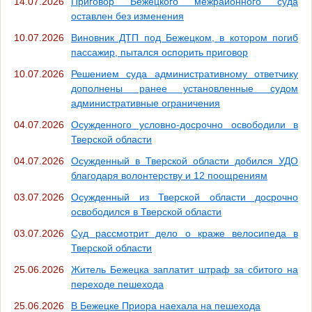
14.07.2026
Приговор Бежецкого межрайонного суда
оставлен без изменения
10.07.2026
Виновник ДТП под Бежецком, в котором погиб
пассажир, пытался оспорить приговор
10.07.2026
Решением суда административному ответчику
дополнены ранее установленные судом
административные ограничения
04.07.2026
Осужденного условно-досрочно освободили в
Тверской области
04.07.2026
Осужденный в Тверской области добился УДО
благодаря волонтерству и 12 поощрениям
03.07.2026
Осужденный из Тверской области досрочно
освободился в Тверской области
03.07.2026
Суд рассмотрит дело о краже велосипеда в
Тверской области
25.06.2026
Житель Бежецка заплатит штраф за сбитого на
переходе пешехода
25.06.2026
В Бежецке Приора наехала на пешехода