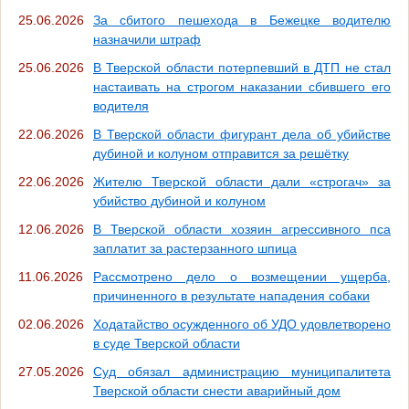
25.06.2026
За сбитого пешехода в Бежецке водителю
назначили штраф
25.06.2026
В Тверской области потерпевший в ДТП не стал
настаивать на строгом наказании сбившего его
водителя
22.06.2026
В Тверской области фигурант дела об убийстве
дубиной и колуном отправится за решётку
22.06.2026
Жителю Тверской области дали «строгач» за
убийство дубиной и колуном
12.06.2026
В Тверской области хозяин агрессивного пса
заплатит за растерзанного шпица
11.06.2026
Рассмотрено дело о возмещении ущерба,
причиненного в результате нападения собаки
02.06.2026
Ходатайство осужденного об УДО удовлетворено
в суде Тверской области
27.05.2026
Суд обязал администрацию муниципалитета
Тверской области снести аварийный дом