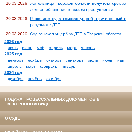
20.03.2026
Жительница Тверской области получила срок за
ложное обвинение в тяжком преступлении
20.03.2026
Решением суда взыскан ущерб, причиненный в
результате ДТП
20.03.2026
Суд взыскал ущерб за ДТП в Тверской области
2026 год
июль
июнь
май
апрель
март
январь
2025 год
декабрь
ноябрь
октябрь
сентябрь
июль
июнь
май
апрель
март
февраль
январь
2024 год
декабрь
ноябрь
октябрь
ПОДАЧА ПРОЦЕССУАЛЬНЫХ ДОКУМЕНТОВ В
ЭЛЕКТРОННОМ ВИДЕ
О СУДЕ